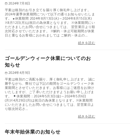
2024年7月8日
平素は格別のお引き立てを賜り厚く御礼申し上げます。
2024年夏季休業期間について以下の通りお知らせいたしま
す。 ●休業期間 2024年8月13日(火)～2024年8月15日(木)
※8月12日(月)は祝日の為休業となります。 ※休業期間にい
ただきましたお問い合せにつきましては、 翌営業日より順
次対応させていただきます。 ※解約・休止可能期間が休業
日と重なるお客様におかれましては ご解約・休止の…
続きを読む
ゴールデンウィーク休業についてのお
知らせ
2024年4月9日
平素は格別のご高配を賜り、厚く御礼申し上げます。 誠に
勝手ながら、弊社では下記の期間をゴールデンウィーク休
業期間とさせていただきます。お客様にはご迷惑をお掛け
いたしますが、ご了承いただけますようお願い申し上げま
す。
休業期間：2024年5月3日(金)～2024年5月6日
(月)※4月29日(月)は祝日の為休業となります。※休業期間
にいただきましたお問い合せにつきましては、翌営業日よ
り順次対応さ…
続きを読む
年末年始休業のお知らせ