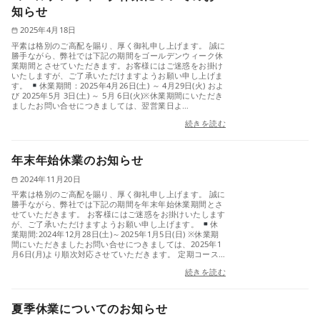
知らせ
2025年4月18日
平素は格別のご高配を賜り、厚く御礼申し上げます。 誠に
勝手ながら、弊社では下記の期間をゴールデンウィーク休
業期間とさせていただきます。お客様にはご迷惑をお掛け
いたしますが、ご了承いただけますようお願い申し上げま
す。
休業期間：2025年4月26日(土) ～ 4月29日(火) およ
び 2025年5月 3日(土) ～ 5月 6日(火)※休業期間にいただき
ましたお問い合せにつきましては、翌営業日よ…
続きを読む
年末年始休業のお知らせ
2024年11月20日
平素は格別のご高配を賜り、厚く御礼申し上げます。 誠に
勝手ながら、弊社では下記の期間を年末年始休業期間とさ
せていただきます。 お客様にはご迷惑をお掛けいたします
が、ご了承いただけますようお願い申し上げます。
休
業期間:2024年12月28日(土)～2025年1月5日(日) ※休業期
間にいただきましたお問い合せにつきましては、2025年1
月6日(月)より順次対応させていただきます。 定期コース…
続きを読む
夏季休業についてのお知らせ