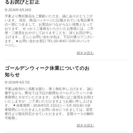
るお詫びと訂正
2026年4月24日
平素より弊社製品をご愛顧いただき、誠にありがとうござ
います。 現在、商品パッケージに記載されている電話番号
の一部につきまして、お電話がつながらない状態となって
おります。 せっかくご連絡をいただいたお客様には、ご不
便・ご迷惑をおかけしておりますことを、深くお詫び申し
上げます。 正しいお問い合わせ先は、下記の通りでござい
ます。 ■ お問い合わせ窓口 TEL:03-4567-1205 (※パッケ
ージに…
続きを読む
ゴールデンウィーク休業についてのお
知らせ
2026年4月7日
平素は格別のご高配を賜り、厚く御礼申し上げます。 誠に
勝手ながら、弊社では下記の期間をゴールデンウィーク休
業期間とさせていただきます。 お客様にはご迷惑をお掛け
いたしますが、ご了承いただけますようお願い申し上げま
す。
休業期間：2026年5月 2日(土) ～ 5月 6日(水) ※休
業期間にいただきましたお問い合せにつきましては、翌営
業日より順次対応させていただきます。 定期コースの解約
可能期…
続きを読む